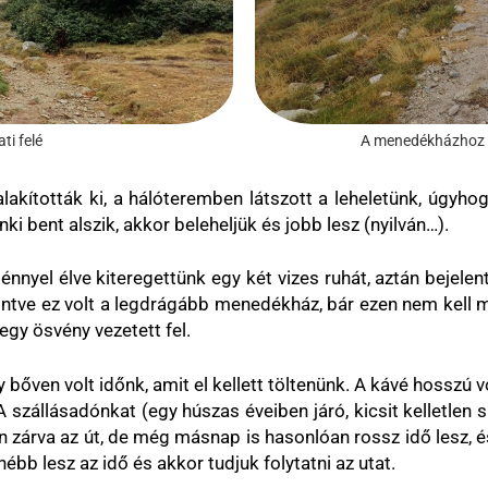
ti felé
A menedékházhoz t
akították ki, a hálóteremben látszott a leheletünk, úgyho
ki bent alszik, akkor beleheljük és jobb lesz (nyilván…).
énnyel élve kiteregettünk egy két vizes ruhát, aztán bejele
ekintve ez volt a legdrágább menedékház, bár ezen nem kell m
egy ösvény vezetett fel.
y bőven volt időnk, amit el kellett töltenünk. A kávé hosszú
 A szállásadónkat (egy húszas éveiben járó, kicsit kelletlen
an zárva az út, de még másnap is hasonlóan rossz idő lesz, 
bb lesz az idő és akkor tudjuk folytatni az utat.