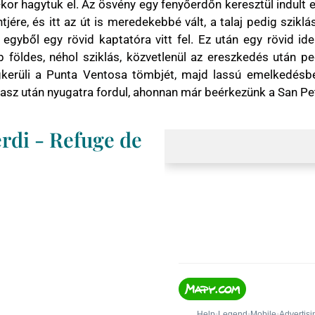
or hagytuk el. Az ösvény egy fenyőerdőn keresztül indult e
jére, és itt az út is meredekebbé vált, a talaj pedig sziklá
gyből egy rövid kaptatóra vitt fel. Ez után egy rövid ide
 földes, néhol sziklás, közvetlenül az ereszkedés után p
gkerüli a Punta Ventosa tömbjét, majd lassú emelkedésb
 szkasz után nyugatra fordul, ahonnan már beérkezünk a San 
erdi - Refuge de