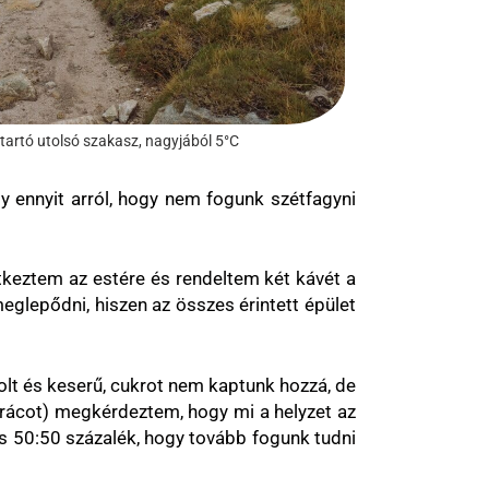
artó utolsó szakasz, nagyjából 5°C
gy ennyit arról, hogy nem fogunk szétfagyni
ntkeztem az estére és rendeltem két kávét a
eglepődni, hiszen az összes érintett épület
 volt és keserű, cukrot nem kaptunk hozzá, de
 srácot) megkérdeztem, hogy mi a helyzet az
és 50:50 százalék, hogy tovább fogunk tudni