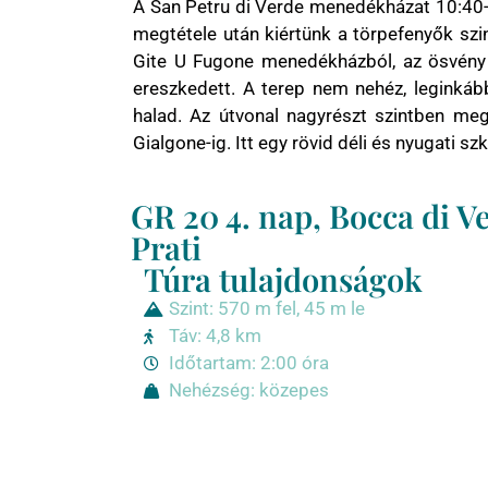
A San Petru di Verde menedékházat 10:40-k
megtétele után kiértünk a törpefenyők szint
Gite U Fugone menedékházból, az ösvény e
ereszkedett. A terep nem nehéz, leginkább
halad. Az útvonal nagyrészt szintben me
Gialgone-ig. Itt egy rövid déli és nyugati
GR 20 4. nap, Bocca di V
Prati
Túra tulajdonságok
Szint: 570 m fel, 45 m le
Táv: 4,8 km
Időtartam: 2:00 óra
Nehézség: közepes