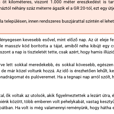
n öt kilométeres, viszont 1.000 méter ereszkedést is t
tól néhány száz méterre ágazik el a GR 20-tól, ezt egy útjel
a településen, innen rendszeres buszjárattal szintén el lehet
 lényegesen kevesebb esővel, mint előző nap. Az út eleje fen
de masszív köd borította a tájat, amiből néha kibújt egy 
iszont a nap is tiszteletét tette, csak azért, hogy hamis illú
lérve lett sokkal meredekebb, és sokkal kövesebb, egészen
de már közel voltunk hozzá. Az idő is érezhetően lehűlt, 
adrágomat és pulóveremet. Ha a tegnapi nap arról szólt, ho
, ők voltak az utolsók, akik figyelmeztettek a lezárt útra,
miénk között, több emberen volt pehelykabát, vastag kesztyű
átban. Ha volt is még valamennyi reményünk, hogy hátha elá