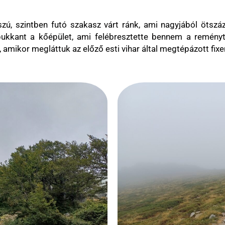
ú, szintben futó szakasz várt ránk, ami nagyjából ötszáz
bukkant a kőépület, ami felébresztette bennem a remény
amikor megláttuk az előző esti vihar által megtépázott fixen