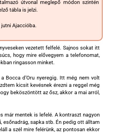
artalmazó útvonal meglepő módon szintén
ző tábla is jelzi.
 jutni Ajaccióba.
yveseken vezetett felfelé. Sajnos sokat itt
csúcs, hogy mire elővegyem a telefonomat,
ziókban ringasson minket.
 a Bocca d’Oru nyeregig. Itt még nem volt
kezdtem kicsit kevésnek érezni a reggel még
gy beköszöntött az ősz, akkor a mai arról,
 és már mentek is lefelé. A kontraszt nagyon
, esőnadrág, sapka stb. Én pedig ott álltam
ll a szél mire felérünk, az pontosan ekkor