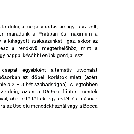
fordulni, a megállapodás amúgy is az volt,
kor maradunk a Pratiban és maximum a
 a kihagyott szakaszunkat. Igaz, akkor az
esz a rendkívül megterhelőhöz, mint a
egy nappal későbbi énünk gondja lesz.
csapat egyébként alternatív útvonalat
lsősorban az időbeli korlátok miatt (azért
rnie a 2 – 3 hét szabadságba). A legtöbben
 Verdéig, aztán a D69-es főúton mentek
ival, ahol eltöltöttek egy estét és másnap
0-ra az Usciolu menedékháznál vagy a Bocca