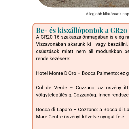
A legjobb kilátásunk na
Be- és kiszállópontok a GR20
A GR20 16 szakasza önmagában is elég nagy
Vizzavonában akarunk ki-, vagy beszállni.
csúszások miatt nem áll módunkban bef
rendelkezésére:
Hotel Monte D’Oro – Bocca Palmento: ez gya
Col de Verde – Cozzano: az ösvény itt 
völgytelepülésig, Cozzanóig. Innen rendszer
Bocca di Laparo – Cozzano: a Bocca di Lap
Mare Centre ösvényt követve nyugat felé.