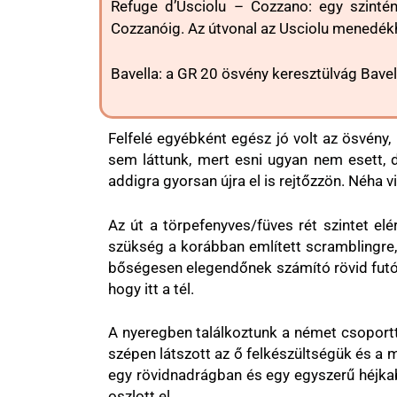
Refuge d’Usciolu – Cozzano: egy szinté
Cozzanóig. Az útvonal az Usciolu menedékház
Bavella: a GR 20 ösvény keresztülvág Bavell
Felfelé egyébként egész jó volt az ösvény,
sem láttunk, mert esni ugyan nem esett, 
addigra gyorsan újra el is rejtőzzön. Néha v
Az út a törpefenyves/füves rét szintet e
szükség a korábban említett scramblingre, 
bőségesen elegendőnek számító rövid futón
hogy itt a tél.
A nyeregben találkoztunk a német csoporttal
szépen látszott az ő felkészültségük és a 
egy rövidnadrágban és egy egyszerű héjkab
oszlott el.