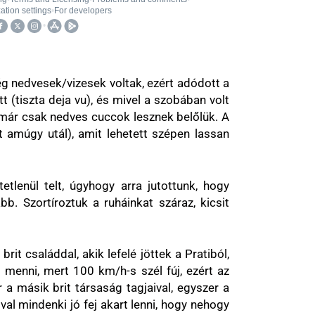
ég nedvesek/vizesek voltak, ezért adódott a
 (tiszta deja vu), és mivel a szobában volt
t már csak nedves cuccok lesznek belőlük. A
t amúgy utál), amit lehetett szépen lassan
etlenül telt, úgyhogy arra jutottunk, hogy
 Szortíroztuk a ruháinkat száraz, kicsit
it családdal, akik lefelé jöttek a Pratiból,
 menni, mert 100 km/h-s szél fúj, ezért az
a másik brit társaság tagjaival, egyszer a
al mindenki jó fej akart lenni, hogy nehogy