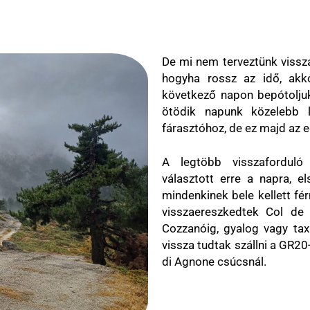
De mi nem terveztünk vissza
hogyha rossz az idő, ak
következő napon bepótoljuk
ötödik napunk közelebb l
fárasztóhoz, de ez majd az 
A legtöbb visszaforduló 
választott erre a napra, e
mindenkinek bele kellett fé
visszaereszkedtek Col de
Cozzanóig, gyalog vagy tax
vissza tudtak szállni a GR2
di Agnone csúcsnál.