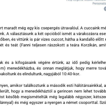
zért maradt még egy kis csepergés útravalóul. A cuccaink m
. A választásunk a két opcióból ismét a várakozásra esett
zőben, és vittünk is pár vizes cuccot, hátha a kandalló előt
t és teát (Fanni teljesen rászokott a teára Korzikán, ami
k és a kifogásaink végére értünk, az idő pedig kérlelhet
) menedékházba, és onnan meglátjuk, hogy merre tovább.
koltunk és elindultunk, nagyjából 10:40-kor.
en, amikor találkoztunk a második esti hálótársainkkal, a br
iderült, hogy a menedékháztól a gerincen nem lehet tovább
ést később megismételtük még legalább négyszer, kétszer 
 lánnyal) és még egyszer a nyergen a német csoporttal. Szóv