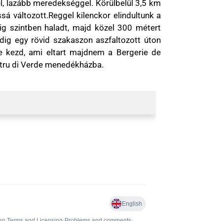
l, lazább meredekséggel. Körülbelül 3,5 km
ssá változott.Reggel kilenckor elindultunk a
ig szintben haladt, majd közel 300 métert
edig egy rövid szakaszon aszfaltozott úton
e kezd, ami eltart majdnem a Bergerie de
Petru di Verde menedékházba.