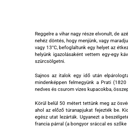
Reggelre a vihar nagy része elvonult, de a
nehéz döntés, hogy menjünk, vagy maradjunk
vagy 13°C, befoglaltunk egy helyet az étke
helyünk igazolásaként vettem egy-egy kávé
szürcsölgetni.
Sajnos az italok egy idő után elpárologta
mindenképpen felmegyünk a Prati (1820 m
nedves és csurom vizes kupacokba, összepa
Körül belül 50 métert tettünk meg az ösvény
ahol az előző túranapjukat fejezték be. K
egész utat lezárták. Ugyanezt a beszélget
francia párral (a bongyor sráccal es szőke