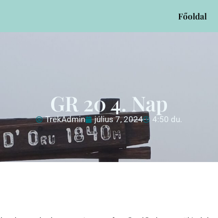
Főoldal
GR 20 4. Nap
TrekAdmin
július 7, 2024
4:50 du.