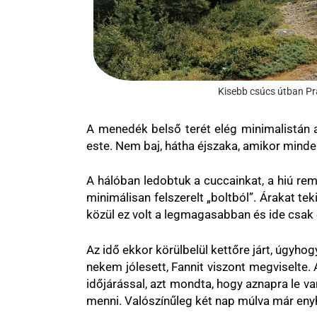
Kisebb csúcs útban Pra
A menedék belső terét elég minimalistán al
este. Nem baj, hátha éjszaka, amikor minden
A hálóban ledobtuk a cuccainkat, a hiú rem
minimálisan felszerelt „boltból”. Árakat t
közül ez volt a legmagasabban és ide csak 
Az idő ekkor körülbelül kettőre járt, úgyhog
nekem jólesett, Fannit viszont megviselte.
időjárással, azt mondta, hogy aznapra le v
menni. Valószínűleg két nap múlva már enyhé