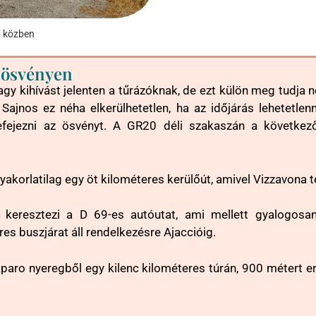
p közben
 ösvényen
 kihívást jelenten a tűrázóknak, de ezt külön meg tudja n
 Sajnos ez néha elkerülhetetlen, ha az időjárás lehetetlen
ejezni az ösvényt. A GR20 déli szakaszán a következő 
korlatilag egy öt kilométeres kerülőút, amivel Vizzavona t
keresztezi a D 69-es autóutat, ami mellett gyalogosan, 
es buszjárat áll rendelkezésre Ajaccióig.
aro nyeregből egy kilenc kilométeres túrán, 900 métert er